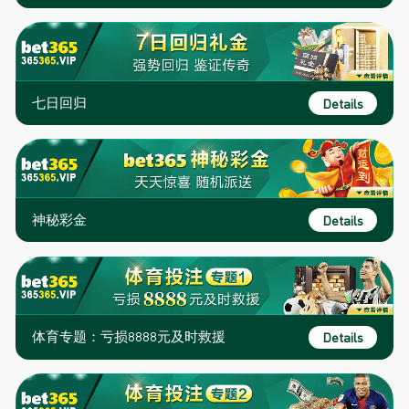
七日回归
Details
神秘彩金
Details
体育专题：亏损8888元及时救援
Details