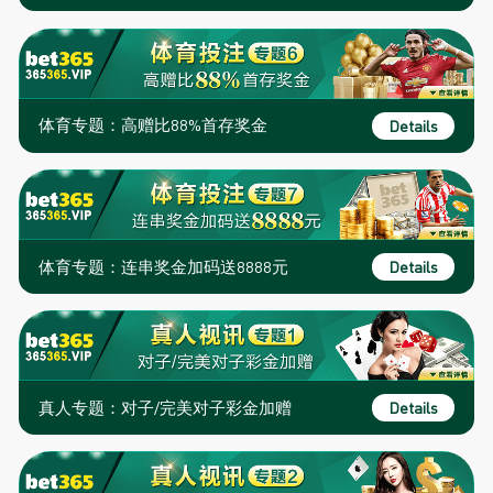
体育专题：高赠比88%首存奖金
Details
体育专题：连串奖金加码送8888元
Details
真人专题：对子/完美对子彩金加赠
Details