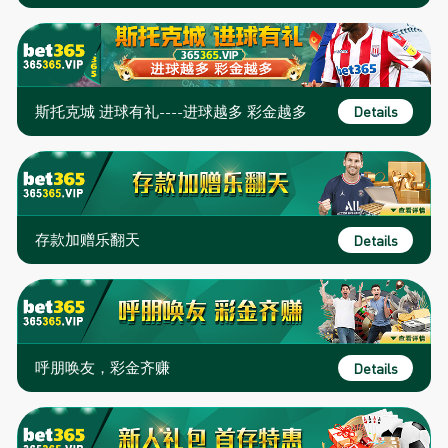
斯托克城 进球有礼----进球越多 彩金越多
Details
存款加赠乐翻天
Details
呼朋唤友，彩金齐赚
Details