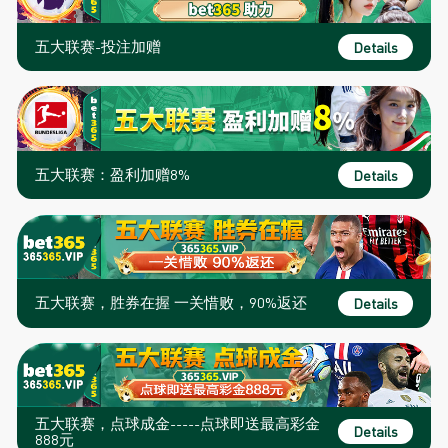
五大联赛-投注加赠
Details
五大联赛：盈利加赠8%
Details
五大联赛，胜券在握 一关惜败，90%返还
Details
五大联赛，点球成金-----点球即送最高彩金
Details
888元