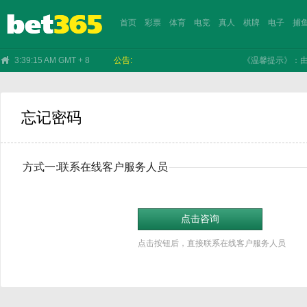
首页
彩票
体育
电竞
真人
棋牌
电子
捕
3:39:15 AM GMT + 8
公告:
《温馨提示》：由于
忘记密码
NEXTSPIN
EEAI
沙巴
KS
IM
双赢
IM
WAZDAN
CHOICE
ICG
乐游
IM
雷火
VR
CHOICE
BBIN
365
CR
PP
方式一:联系在线客户服务人员
点击咨询
点击按钮后，直接联系在线客户服务人员